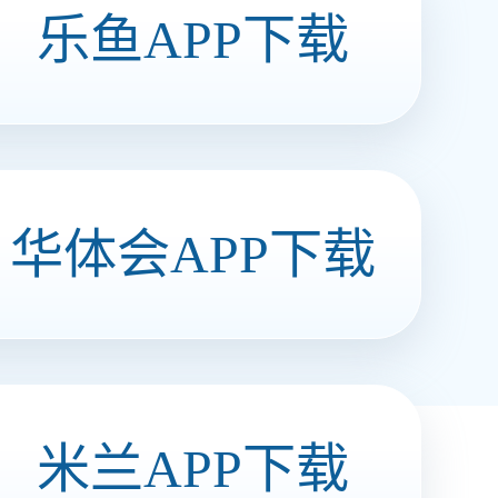
何人都更懂得如何与伤
的“死神”再次降临球
下一篇：
武汉三镇核心斯坦丘收到沙特豪门