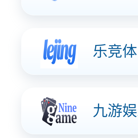
2.
山东高速高诗岩助攻失误比3.5 vs 山西汾
2026-07-24
3.
武汉三镇核心斯坦丘收到沙特豪门报价，转
2026-06-08
4.
阿贾克斯青训营连续10年产出亿元转会球员
2026-07-19
5.
詹姆斯场均得分下滑至22.4分 vs 浓眉内线
2026-07-26
6.
本赛季季后赛最具争议判罚：东决G7塔图姆
2026-07-25
7.
王霜踝关节骨折术后康复良好，女足世界杯
2026-07-23