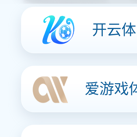
攻火力与关键时刻的
体系的绝对核心，其
出一套能够最大化发
言，如何平稳度过这段
长期健康仍
杜兰特对自身职业生
腱伤势的反复，更像
回顾历史，多少天赋
跟腱断裂的阴影中走
重要。篮网队需要做
管理计划。
展望未来，杜兰特缺