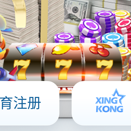
遇波折，伤势反复敲响警钟
兰特在近期的一次个人训练后，感到跟腱部位出现了异常的酸痛
的恢复性反应，但多位不愿透露姓名的运动医学专家却给出了更
过程本身就充满了不确定性，任何一次强度过大的负荷都可能导
赛那次毁灭性的跟腱断裂后，其跟腱的韧性与耐受力已大不如前。
的“红灯”信号，强行加速复出不仅会影响个人竞技状态，更可
大概率事件，篮网需调整战术重心
复进度和医疗团队的保守策略，外界普遍认为，他缺席新赛季前
这无疑将迫使篮网队重新规划赛季初期的战术体系。在没有杜兰