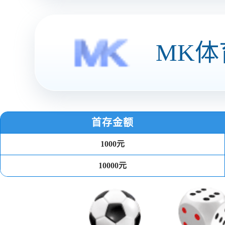
8.
凯尔特人提前续约马祖拉至2030年，合同总
2026-07-21
认识 开云官方下载
开云网页版-开云（中国）官方 ✔eson推荐✅「202
🔰 成立于2018年12月，注册资金8000万，是一家
是一家集科研、生产、销售为一体的互联网平台产品企业
只有注重产品质量，才可以走得更远，才可以赢得未来
户提供互联网平台服务和新型互联网平台产品！