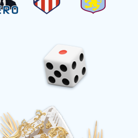
开局阶段可能缺席
队核心凯文·杜兰特在
论，多位医疗专家和篮
赛。这对于志在重返争